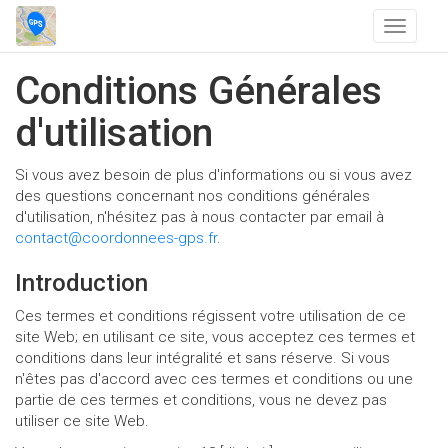
T
o
g
Conditions Générales
g
l
d'utilisation
e
n
Si vous avez besoin de plus d'informations ou si vous avez
a
des questions concernant nos conditions générales
v
d'utilisation, n'hésitez pas à nous contacter par email à
i
contact@coordonnees-gps.fr
.
g
a
Introduction
t
i
Ces termes et conditions régissent votre utilisation de ce
o
site Web; en utilisant ce site, vous acceptez ces termes et
n
conditions dans leur intégralité et sans réserve. Si vous
n'êtes pas d'accord avec ces termes et conditions ou une
partie de ces termes et conditions, vous ne devez pas
utiliser ce site Web.