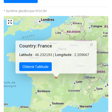
* Système géodésique WGS 84
×
Country: France
Latitude :
46.232193 |
Longitude :
2.209667
Obtenir l'altitude