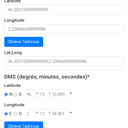
Latitude
Longitude
Obtenir l'adresse
Lat,Long
DMS (degrés, minutes, secondes)*
Latitude
°
'
''
N
S
Longitude
°
'
''
E
O
Obtenir l'adresse