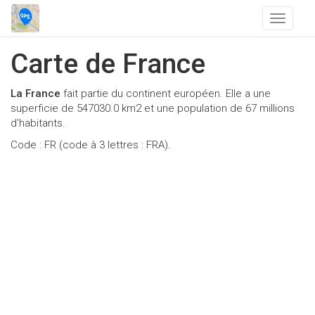
T
o
g
Carte de France
g
l
La France
fait partie du continent européen. Elle a une
e
superficie de 547030.0 km2 et une population de 67 millions
n
d'habitants.
a
v
Code : FR (code à 3 lettres : FRA).
i
g
a
t
i
o
n