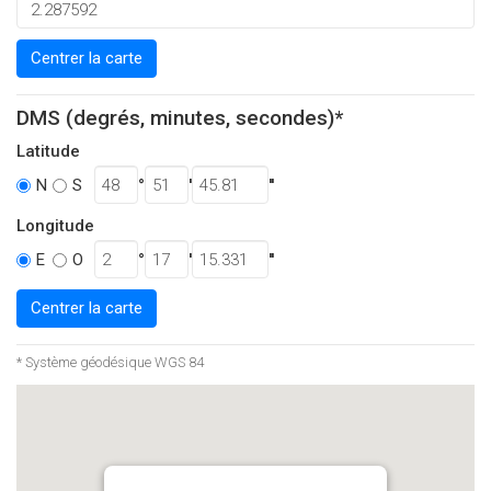
Centrer la carte
DMS (degrés, minutes, secondes)*
Latitude
°
'
''
N
S
Longitude
°
'
''
E
O
Centrer la carte
* Système géodésique WGS 84