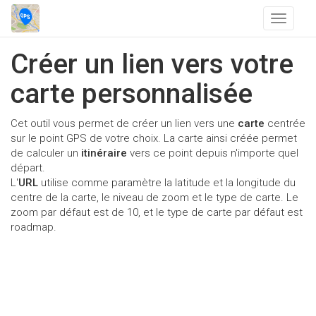
T
o
g
Créer un lien vers votre
g
l
carte personnalisée
e
n
Cet outil vous permet de créer un lien vers une
carte
centrée
a
sur le point GPS de votre choix. La carte ainsi créée permet
v
de calculer un
itinéraire
vers ce point depuis n'importe quel
i
départ.
g
L'
URL
utilise comme paramètre la latitude et la longitude du
a
centre de la carte, le niveau de zoom et le type de carte. Le
t
zoom par défaut est de 10, et le type de carte par défaut est
i
roadmap.
o
n