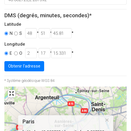
DMS (degrés, minutes, secondes)*
Latitude
°
'
''
N
S
Longitude
°
'
''
E
O
Obtenir l'adresse
* Système géodésique WGS 84
×
Paris