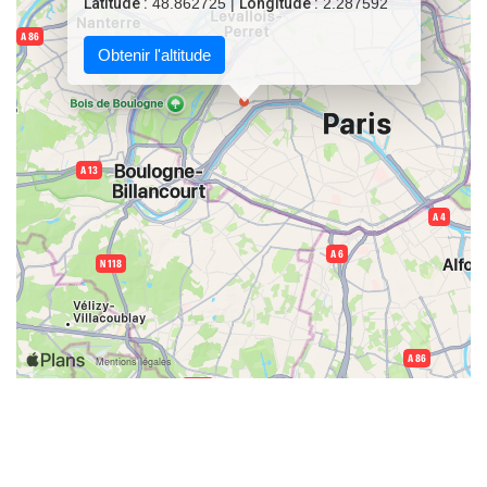
Latitude :
48.862725 |
Longitude :
2.287592
Obtenir l'altitude