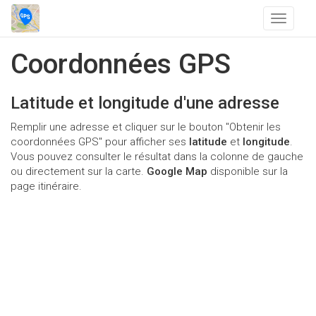
T
o
g
Coordonnées GPS
g
l
e
Latitude et longitude d'une adresse
n
a
Remplir une adresse et cliquer sur le bouton "Obtenir les
v
coordonnées GPS" pour afficher ses
latitude
et
longitude
.
i
Vous pouvez consulter le résultat dans la colonne de gauche
g
ou directement sur la carte.
Google Map
disponible sur la
a
page itinéraire.
t
i
o
n