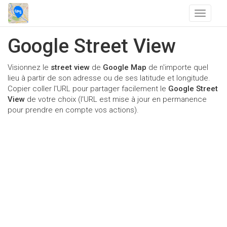
T
o
g
Google Street View
g
l
Visionnez le
street view
de
Google Map
de n'importe quel
e
lieu à partir de son adresse ou de ses latitude et longitude.
n
Copier coller l'URL pour partager facilement le
Google Street
a
View
de votre choix (l'URL est mise à jour en permanence
v
pour prendre en compte vos actions).
i
g
a
t
i
o
n