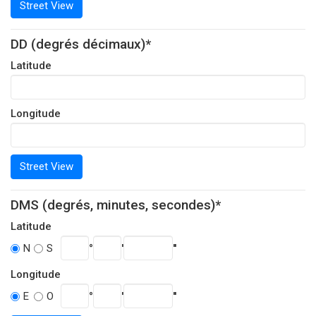
Street View
DD (degrés décimaux)*
Latitude
Longitude
Street View
DMS (degrés, minutes, secondes)*
Latitude
°
'
''
N
S
Longitude
°
'
''
E
O