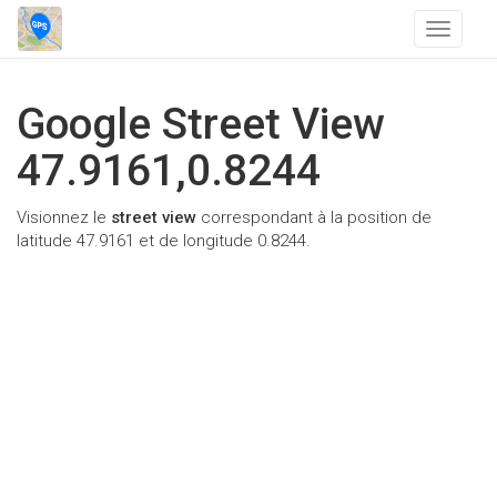
T
o
g
g
Google Street View
l
e
47.9161,0.8244
n
a
Visionnez le
street view
correspondant à la position de
v
latitude 47.9161 et de longitude 0.8244.
i
g
a
t
i
o
n