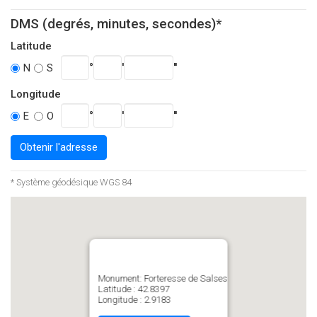
DMS (degrés, minutes, secondes)*
Latitude
°
'
''
N
S
Longitude
°
'
''
E
O
Obtenir l'adresse
* Système géodésique WGS 84
Monument: Forteresse de Salses
Latitude : 42.8397
Longitude : 2.9183