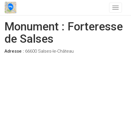
T
o
g
Monument : Forteresse
g
l
de Salses
e
n
Adresse :
66600 Salses-le-Château
a
v
i
g
a
t
i
o
n