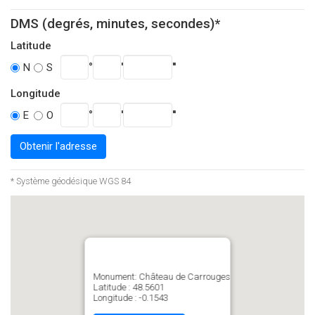
DMS (degrés, minutes, secondes)*
Latitude
°
'
''
N
S
Longitude
°
'
''
E
O
Obtenir l'adresse
* Système géodésique WGS 84
Monument: Château de Carrouges
Latitude : 48.5601
Longitude : -0.1543