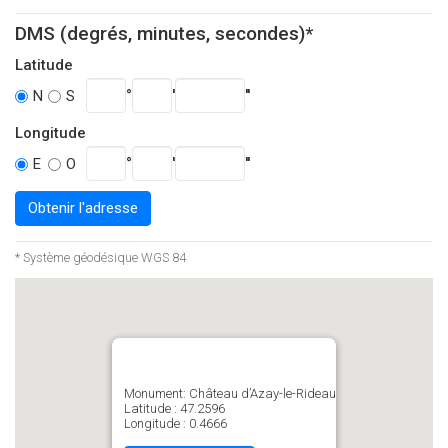
DMS (degrés, minutes, secondes)*
Latitude
°
'
''
N
S
Longitude
°
'
''
E
O
Obtenir l'adresse
* Système géodésique WGS 84
Monument: Château d’Azay-le-Rideau
Latitude : 47.2596
Longitude : 0.4666