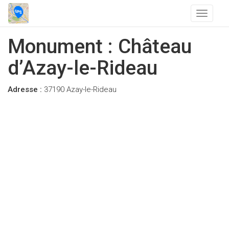
T
o
g
Monument : Château
g
l
d’Azay-le-Rideau
e
n
Adresse :
37190 Azay-le-Rideau
a
v
i
g
a
t
i
o
n