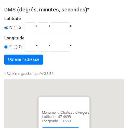
DMS (degrés, minutes, secondes)*
Latitude
°
'
''
N
S
Longitude
°
'
''
E
O
Obtenir l'adresse
* Système géodésique WGS 84
Monument: Château d’Angers
Latitude : 47.4698
Longitude : -0.5593