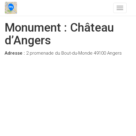
T
o
g
Monument : Château
g
l
d’Angers
e
n
Adresse :
2 promenade du Bout-du-Monde 49100 Angers
a
v
i
g
a
t
i
o
n