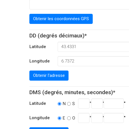
Obtenir les coordonnées GPS
DD (degrés décimaux)*
Latitude
Longitude
Obtenir l'adresse
DMS (degrés, minutes, secondes)*
Latitude
°
'
''
N
S
Longitude
°
'
''
E
O