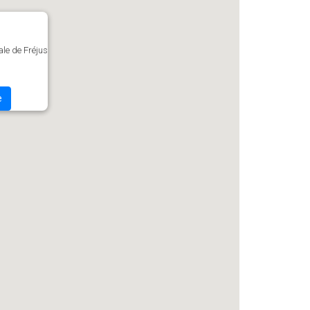
le de Fréjus
e