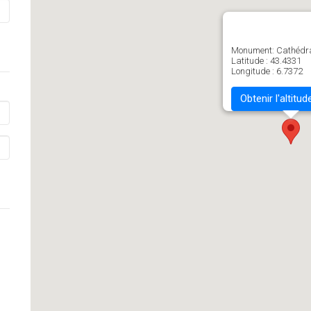
Monument: Cathédra
Latitude : 43.4331
Longitude : 6.7372
Obtenir l'altitud