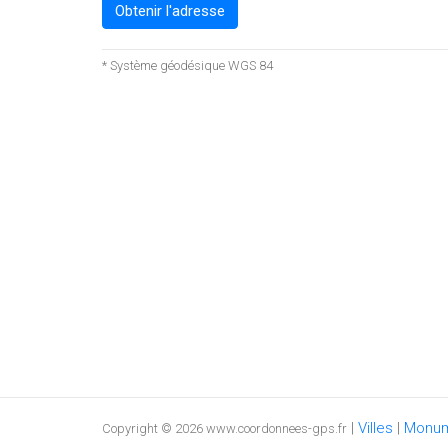
Obtenir l'adresse
* Système géodésique WGS 84
|
Villes
|
Monu
Copyright © 2026 www.coordonnees-gps.fr