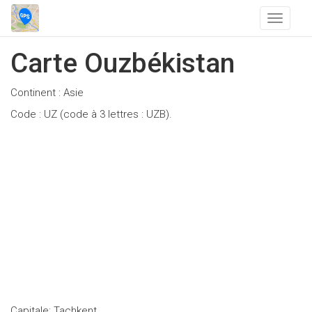
T
o
g
Carte Ouzbékistan
g
l
Continent : Asie
e
n
Code : UZ (code à 3 lettres : UZB).
a
v
i
g
a
t
i
o
n
Capitale: Tachkent