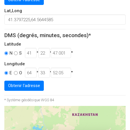
Lat,Long
DMS (degrés, minutes, secondes)*
Latitude
°
'
''
N
S
Longitude
°
'
''
E
O
Obtenir l'adresse
* Système géodésique WGS 84