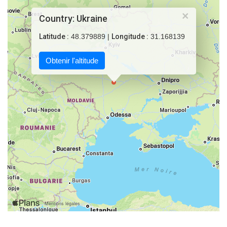
×
Country: Ukraine
Latitude :
48.379889 |
Longitude :
31.168139
Obtenir l'altitude