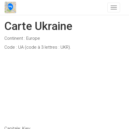
T
o
g
Carte Ukraine
g
l
Continent : Europe
e
n
Code : UA (code à 3 lettres : UKR).
a
v
i
g
a
t
i
o
n
Capitale: Kiev