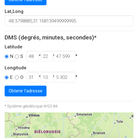
Lat,Long
DMS (degrés, minutes, secondes)*
Latitude
°
'
''
N
S
Longitude
°
'
''
E
O
Obtenir l'adresse
* Système géodésique WGS 84