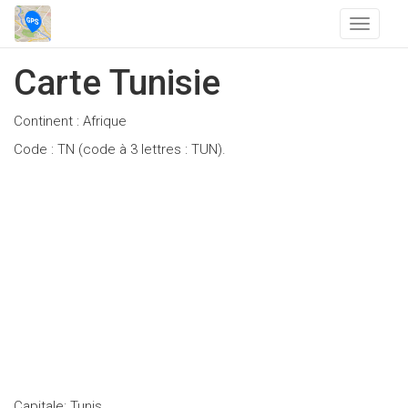
T
o
g
Carte Tunisie
g
l
Continent : Afrique
e
n
Code : TN (code à 3 lettres : TUN).
a
v
i
g
a
t
i
o
n
Capitale: Tunis