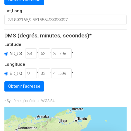
Lat,Long
DMS (degrés, minutes, secondes)*
Latitude
°
'
''
N
S
Longitude
°
'
''
E
O
Obtenir l'adresse
* Système géodésique WGS 84