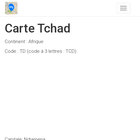
T
o
g
Carte Tchad
g
l
Continent : Afrique
e
n
Code : TD (code à 3 lettres : TCD).
a
v
i
g
a
t
i
o
n
Capitale: Ndjamena