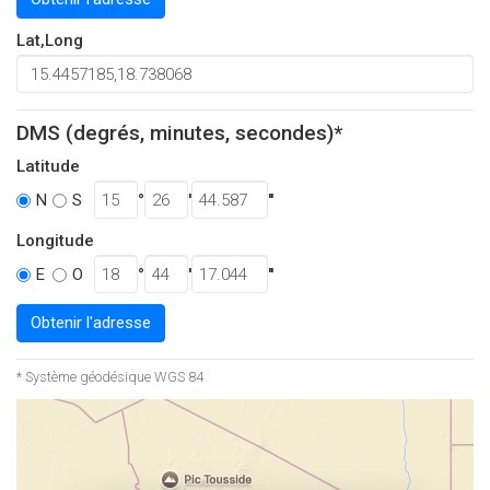
Lat,Long
DMS (degrés, minutes, secondes)*
Latitude
°
'
''
N
S
Longitude
°
'
''
E
O
Obtenir l'adresse
* Système géodésique WGS 84