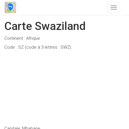
T
o
g
Carte Swaziland
g
l
Continent : Afrique
e
n
Code : SZ (code à 3 lettres : SWZ).
a
v
i
g
a
t
i
o
n
Capitale: Mbabane