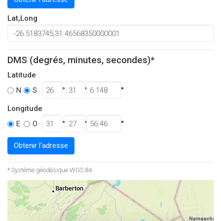
Lat,Long
DMS (degrés, minutes, secondes)*
Latitude
°
'
''
N
S
Longitude
°
'
''
E
O
Obtenir l'adresse
* Système géodésique WGS 84