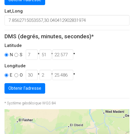
Lat,Long
DMS (degrés, minutes, secondes)*
Latitude
°
'
''
N
S
Longitude
°
'
''
E
O
Obtenir l'adresse
* Système géodésique WGS 84