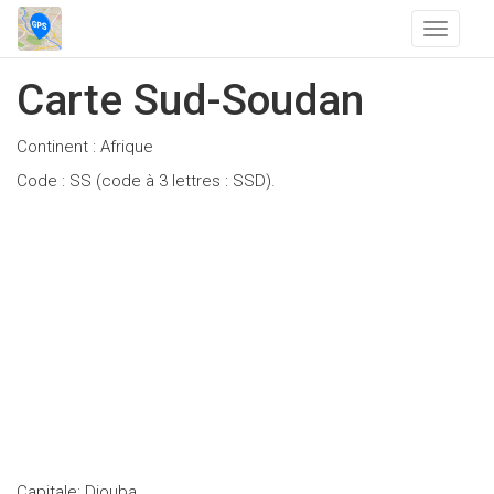
T
o
g
Carte Sud-Soudan
g
l
Continent : Afrique
e
n
Code : SS (code à 3 lettres : SSD).
a
v
i
g
a
t
i
o
n
Capitale: Djouba