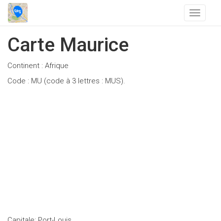
T
o
g
Carte Maurice
g
l
Continent : Afrique
e
n
Code : MU (code à 3 lettres : MUS).
a
v
i
g
a
t
i
o
n
Capitale: Port-Louis