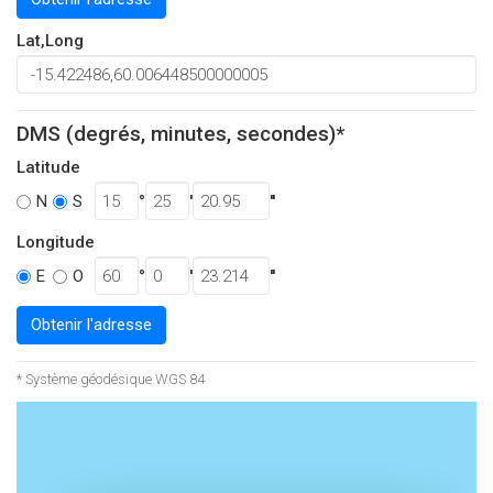
Lat,Long
DMS (degrés, minutes, secondes)*
Latitude
°
'
''
N
S
Longitude
°
'
''
E
O
Obtenir l'adresse
* Système géodésique WGS 84