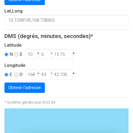
Lat,Long
DMS (degrés, minutes, secondes)*
Latitude
°
'
''
N
S
Longitude
°
'
''
E
O
Obtenir l'adresse
* Système géodésique WGS 84