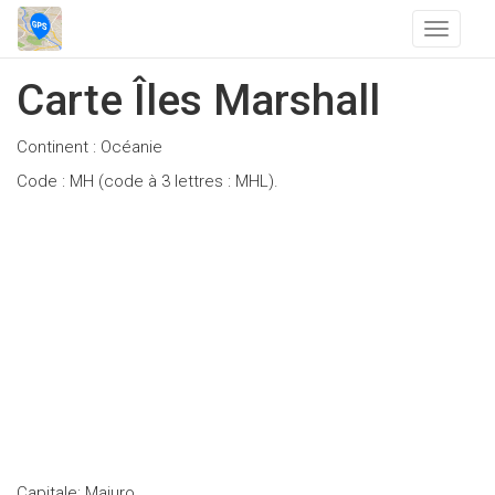
T
o
g
Carte Îles Marshall
g
l
Continent : Océanie
e
n
Code : MH (code à 3 lettres : MHL).
a
v
i
g
a
t
i
o
n
Capitale: Majuro