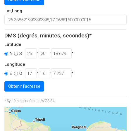
Lat,Long
DMS (degrés, minutes, secondes)*
Latitude
°
'
''
N
S
Longitude
°
'
''
E
O
Obtenir l'adresse
* Système géodésique WGS 84