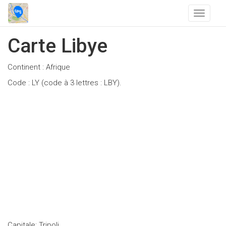
T
o
g
Carte Libye
g
l
Continent : Afrique
e
n
Code : LY (code à 3 lettres : LBY).
a
v
i
g
a
t
i
o
n
Capitale: Tripoli