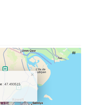
×
e :
47.493515