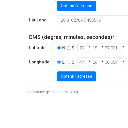
Obtenir l'adresse
Lat,Long
DMS (degrés, minutes, secondes)*
Latitude
°
'
''
N
S
Longitude
°
'
''
E
O
Obtenir l'adresse
* Système géodésique WGS 84