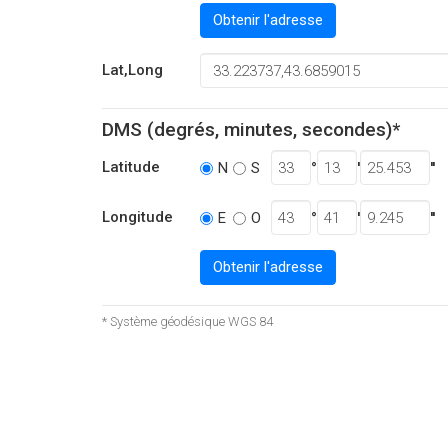
Obtenir l'adresse
Lat,Long
DMS (degrés, minutes, secondes)*
Latitude
°
'
''
N
S
Longitude
°
'
''
E
O
Obtenir l'adresse
* Système géodésique WGS 84