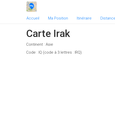
Accueil
Ma Position
Itinéraire
Distanc
Carte Irak
Continent : Asie
Code : IQ (code à 3 lettres : IRQ).