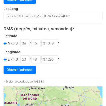
Lat,Long
DMS (degrés, minutes, secondes)*
Latitude
°
'
''
N
S
Longitude
°
'
''
E
O
Obtenir l'adresse
* Système géodésique WGS 84