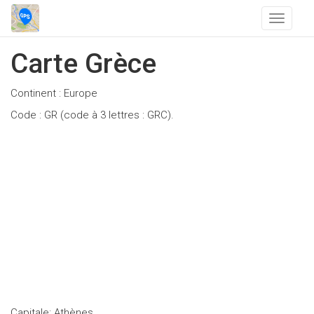
T
o
g
Carte Grèce
g
l
Continent : Europe
e
n
Code : GR (code à 3 lettres : GRC).
a
v
i
g
a
t
i
o
n
Capitale: Athènes